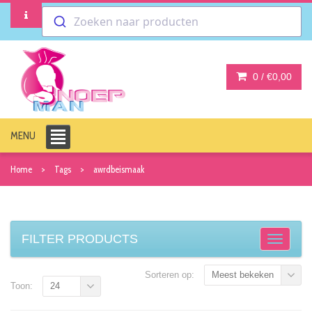
Zoeken naar producten
0 /
€0,00
MENU
Home
Tags
awrdbeismaak
FILTER PRODUCTS
Sorteren op:
Meest bekeken
Toon:
24