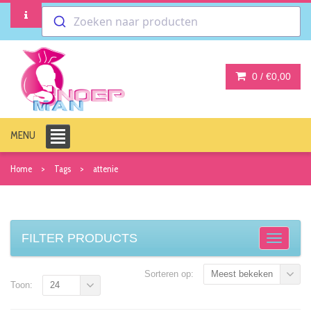
Zoeken naar producten
0 /
€0,00
MENU
Home
Tags
attenie
FILTER PRODUCTS
Sorteren op:
Meest bekeken
Toon:
24