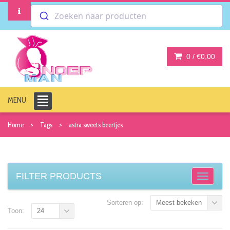
Zoeken naar producten
0 /
€0,00
MENU
Home
Tags
astra sweets beertjes
FILTER PRODUCTS
Sorteren op:
Meest bekeken
Toon:
24