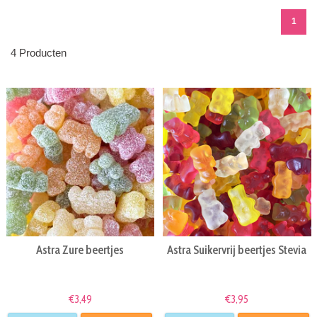
1
4 Producten
Astra Zure beertjes
Astra Suikervrij beertjes Stevia
€3,49
€3,95