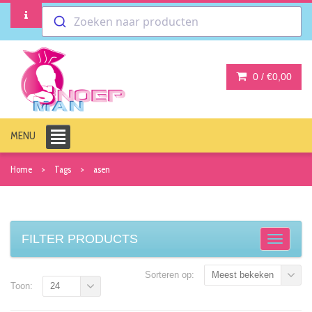
Zoeken naar producten
0 /
€0,00
MENU
Home
Tags
asen
FILTER PRODUCTS
Sorteren op:
Meest bekeken
Toon:
24