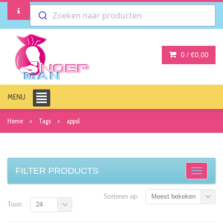
Zoeken naar producten
0 /
€0,00
MENU
Home
Tags
appsl
FILTER PRODUCTS
Sorteren op:
Meest bekeken
Toon:
24