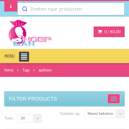
Zoeken naar producten
0 /
€0,00
MENU
Home
Tags
apoleons
FILTER PRODUCTS
Sorteren op:
Meest bekeken
Toon:
24