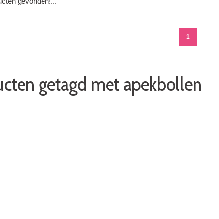
cten gevonden!...
1
cten getagd met apekbollen