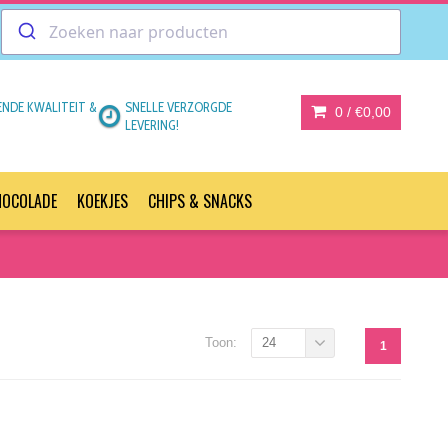
ENDE KWALITEIT &
SNELLE VERZORGDE
0 /
€0,00
LEVERING!
HOCOLADE
KOEKJES
CHIPS & SNACKS
Toon:
24
1