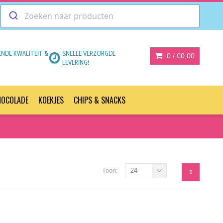
ENDE KWALITEIT &
SNELLE VERZORGDE
0 /
€0,00
LEVERING!
HOCOLADE
KOEKJES
CHIPS & SNACKS
Toon:
24
1