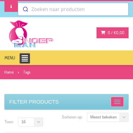
Zoeken naar producten
0 /
€0,00
MENU
Home
Tags
FILTER PRODUCTS
Sorteren op:
Meest bekeken
Toon:
16