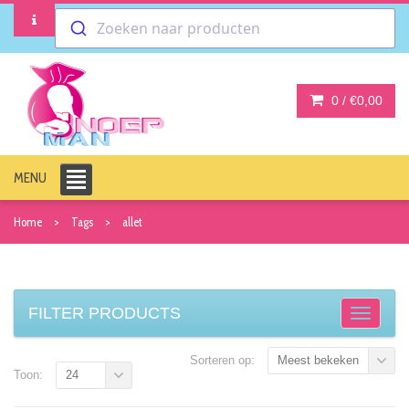
Zoeken naar producten
0 /
€0,00
MENU
Home
Tags
allet
FILTER PRODUCTS
Sorteren op:
Meest bekeken
Toon:
24