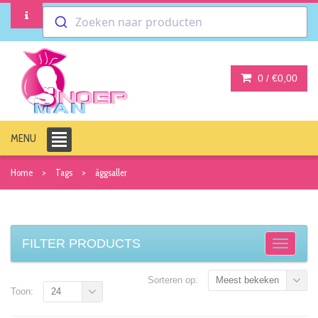
Zoeken naar producten
0 /
€0,00
MENU
Home
Tags
äggsaller
FILTER PRODUCTS
Sorteren op:
Meest bekeken
Toon:
24