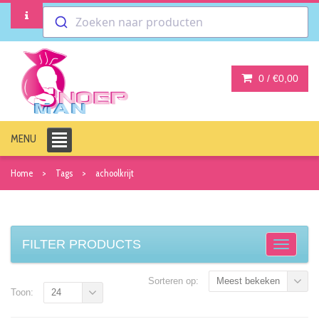
Zoeken naar producten
0 /
€0,00
MENU
Home
Tags
achoolkrijt
FILTER PRODUCTS
Sorteren op:
Meest bekeken
Toon:
24