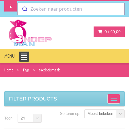
Zoeken naar producten
0 /
€0,00
MENU
Home
Tags
aaedbeismaak
FILTER PRODUCTS
Sorteren op:
Meest bekeken
Toon:
24