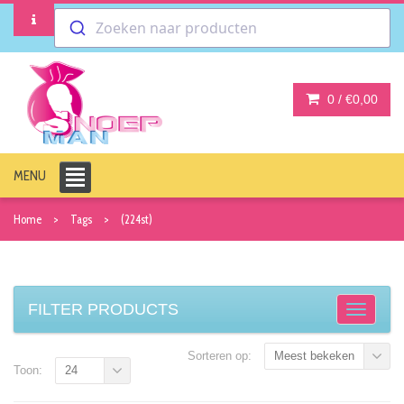
Zoeken naar producten
0 /
€0,00
MENU
Home
Tags
(224st)
FILTER PRODUCTS
Sorteren op:
Meest bekeken
Toon:
24