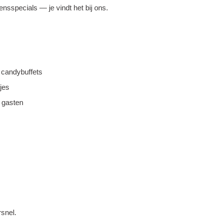
ensspecials — je vindt het bij ons.
n candybuffets
jes
f gasten
rsnel.