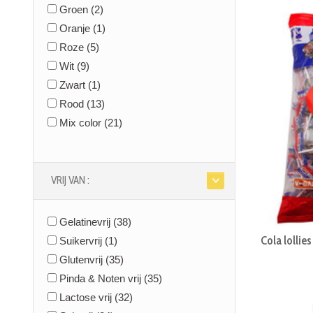
(754)
Groen
(2)
Snoepsilo - snoeprollen
(115)
Oranje
(1)
Toffee snoep
(54)
Roze
(5)
Snoep van vroeger
(200)
Wit
(9)
Drop snoep
(100)
Zwart
(1)
Snoepdoosjes
(1)
Rood
(13)
Thema's
(0)
Mix color
(21)
Gepersonaliseerde snoep
(11)
Chocolade
(102)
Koekjes
(2)
VRIJ VAN :
Chips & Snacks
(262)
Gelatinevrij
(38)
Cola lollie
Suikervrij
(1)
Glutenvrij
(35)
Pinda & Noten vrij
(35)
Lactose vrij
(32)