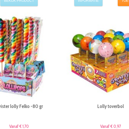
BEKIJK PRODUCT
INFORMATIE
TOE
ister lolly Felko -80 gr
Lolly toverbol
Vanaf € 1,70
Vanaf € 0,97