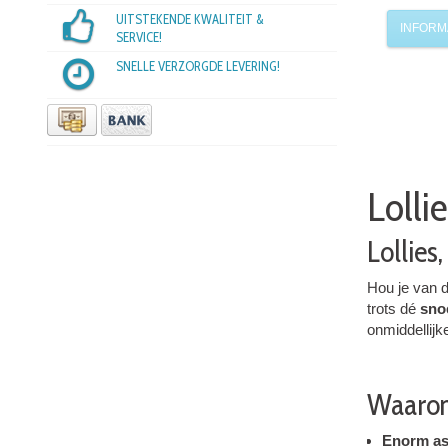
UITSTEKENDE KWALITEIT &
INFORM
SERVICE!
SNELLE VERZORGDE LEVERING!
Lolli
Lollies
Hou je van d
trots dé
sno
onmiddellijk
Waarom
Enorm as