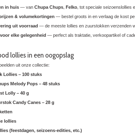
n in huis
— van
Chupa Chups
,
Felko
, tot speciale seizoens­lollie
prijzen & volumekortingen
— bestel groots in en verlaag de kost pe
vering uit voorraad
— de meeste lollies en zuurstokken verzenden w
voor elke gelegenheid
— perfect als traktatie, verkoopartikel of cad
od lollies in een oogopslag
eelden uit onze collectie:
k Lollies – 100 stuks
ups Melody Pops – 48 stuks
st Lolly – 40 g
urstok Candy Canes – 28 g
ketten
e lollies
lies (feestdagen, seizoens-edities, etc.)