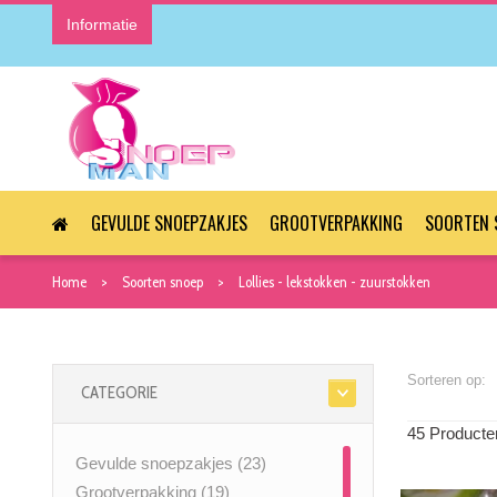
Informatie
GEVULDE SNOEPZAKJES
GROOTVERPAKKING
SOORTEN 
Home
Soorten snoep
Lollies - lekstokken - zuurstokken
Sorteren op:
CATEGORIE
45 Producte
Gevulde snoepzakjes
(23)
Grootverpakking
(19)