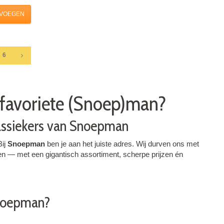
VOEGEN
6
w favoriete (Snoep)man?
lassiekers van Snoepman
Bij
Snoepman
ben je aan het juiste adres. Wij durven ons met
en — met een gigantisch assortiment, scherpe prijzen én
Snoepman?
.