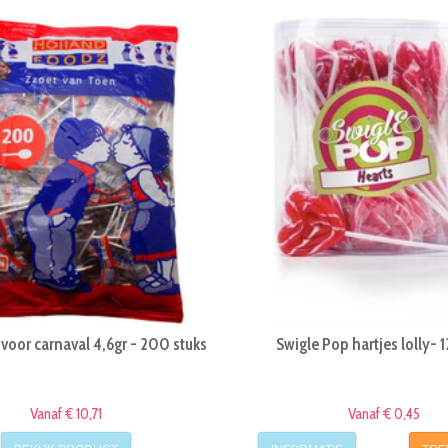
s voor carnaval 4,6gr - 200 stuks
Swigle Pop hartjes lolly- 
Vanaf € 10,71
Vanaf € 0,45