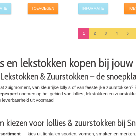
ATIE
TOEVOEGEN
INFORMATIE
TOE
1
2
3
4
5
es en lekstokken kopen bij jou
, Lekstokken & Zuurstokken – de snoepk
at zuigmoment, van kleurrijke lolly’s of van feestelijke zuurstokken? 
epexpert
noemen op het gebied van lollies, lekstokken en zuurstokk
e leverbaarheid uit voorraad.
 kiezen voor lollies & zuurstokken bij 
sortiment
— kies uit tientallen soorten, vormen, smaken en merken