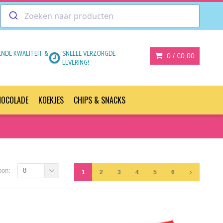
ENDE KWALITEIT &
SNELLE VERZORGDE
0 /
€0,00
LEVERING!
HOCOLADE
KOEKJES
CHIPS & SNACKS
oon:
8
1
2
3
4
5
6