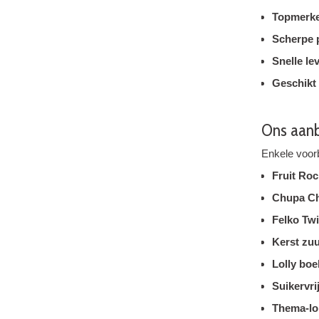
Topmerke
Scherpe 
Snelle le
Geschikt 
Ons aanb
Enkele voorb
Fruit Roc
Chupa Ch
Felko Twi
Kerst zu
Lolly boe
Suikervrij
Thema-lol