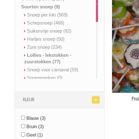
Soorten snoep
(9)
Snoep per kilo
(569)
Schepsnoep
(468)
Suikervrije snoep
(82)
Hartjes snoep
(50)
Zure snoep
(234)
Lollies - lekstokken -
zuurstokken
(77)
Snoep voor carnaval
(59)
Snoepmerken
(0)
Spekken snoep
(63)
Cuberdons
(13)
Frui
KLEUR
Nougat
(27)
Kauwgom
(34)
Blauw
Snoep zonder gelatine
(3)
(491)
Geboortesnoep
(53)
Bruin
(3)
Glutenvrij & vrij van allergenen
Geel
(1)