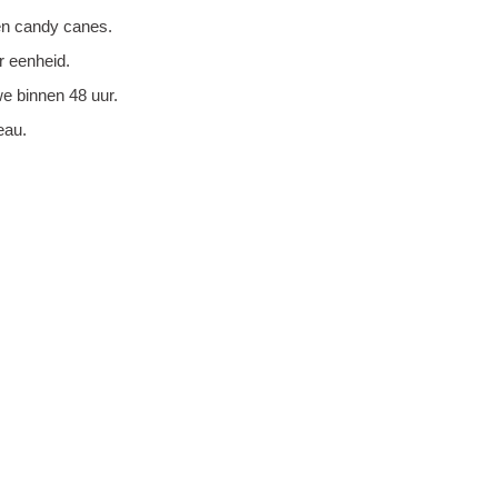
s en candy canes.
r eenheid.
e binnen 48 uur.
eau.