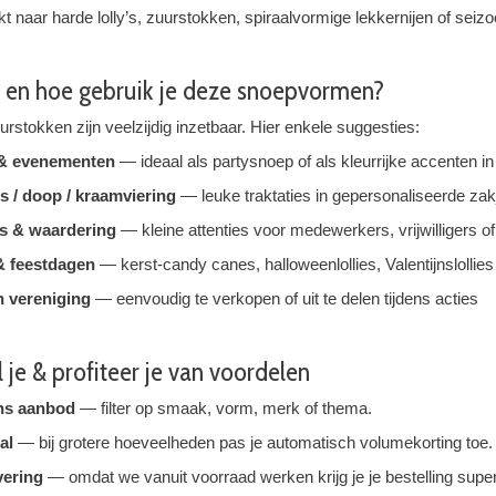
kt naar harde lolly’s, zuurstokken, spiraalvormige lekkernijen of seizo
en hoe gebruik je deze snoepvormen?
uurstokken zijn veelzijdig inzetbaar. Hier enkele suggesties:
 & evenementen
— ideaal als partysnoep of als kleurrijke accenten i
 / doop / kraamviering
— leuke traktaties in gepersonaliseerde zak
s & waardering
— kleine attenties voor medewerkers, vrijwilligers o
& feestdagen
— kerst-candy canes, halloweenlollies, Valentijnslollies
n vereniging
— eenvoudig te verkopen of uit te delen tijdens acties
 je & profiteer je van voordelen
ons aanbod
— filter op smaak, vorm, merk of thema.
al
— bij grotere hoeveelheden pas je automatisch volumekorting toe.
vering
— omdat we vanuit voorraad werken krijg je je bestelling supe