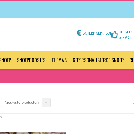
UITSTEK
SCHERP GEPRIJSD!
SERVICE!
SNOEP
SNOEPDOOSJES
THEMA'S
GEPERSONALISEERDE SNOEP
C
T
Nieuwste producten
n