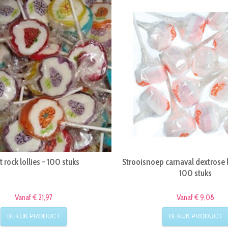
t rock lollies - 100 stuks
Strooisnoep carnaval dextrose l
100 stuks
Vanaf € 21,97
Vanaf € 9,08
BEKIJK PRODUCT
BEKIJK PRODUCT