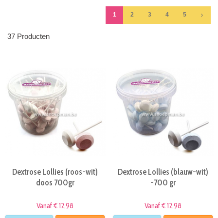
1
2
3
4
5
37 Producten
Dextrose Lollies (roos-wit)
Dextrose Lollies (blauw-wit)
doos 700gr
-700 gr
Vanaf € 12,98
Vanaf € 12,98