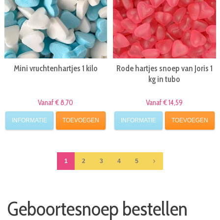
Mini vruchtenhartjes 1 kilo
Rode hartjes snoep van Joris 1
kg in tubo
Vanaf € 8,70
Vanaf € 14,59
INFORMATIE
TOEVOEGEN
INFORMATIE
TOEVOEGEN
1
2
3
4
5
Geboortesnoep bestellen