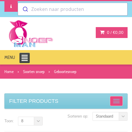
Zoeken naar producten
0 /
€0,00
MENU
Home
Soorten snoep
Geboortesnoep
FILTER PRODUCTS
Sorteren op:
Standaard
Toon:
8