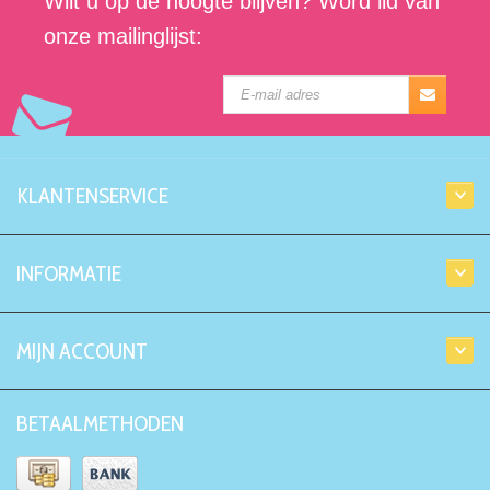
Wilt u op de hoogte blijven? Word lid van
onze mailinglijst:
KLANTENSERVICE
INFORMATIE
MIJN ACCOUNT
BETAALMETHODEN