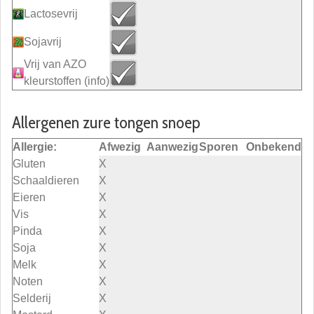
Lactosevrij
Sojavrij
Vrij van AZO
kleurstoffen
(info)
Allergenen zure tongen snoep
Allergie:
Afwezig
Aanwezig
Sporen
Onbekend
Gluten
X
Schaaldieren
X
Eieren
X
Vis
X
Pinda
X
Soja
X
Melk
X
Noten
X
Selderij
X