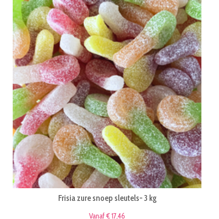
Frisia zure snoep sleutels- 3 kg
Vanaf € 17,46