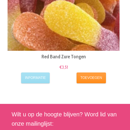
Red Band Zure Tongen
€3,51
INFORMATIE
TOEVOEGEN
Wilt u op de hoogte blijven? Word lid van
onze mailinglijst: