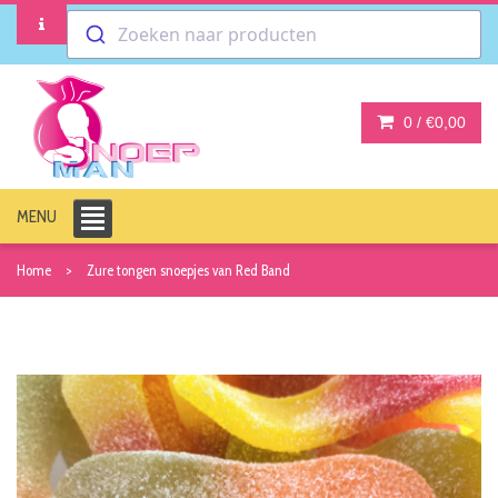
Zoeken naar producten
0 /
€0,00
MENU
Home
Zure tongen snoepjes van Red Band