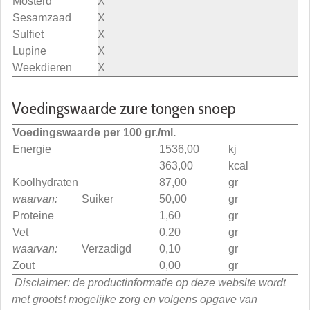
Mosterd
X
Sesamzaad
X
Sulfiet
X
Lupine
X
Weekdieren
X
Voedingswaarde zure tongen snoep
Voedingswaarde per 100 gr./ml.
Energie
1536,00
kj
363,00
kcal
Koolhydraten
87,00
gr
waarvan:
Suiker
50,00
gr
Proteine
1,60
gr
Vet
0,20
gr
waarvan:
Verzadigd
0,10
gr
Zout
0,00
gr
Disclaimer: de productinformatie op deze website wordt
met grootst mogelijke zorg en volgens opgave van