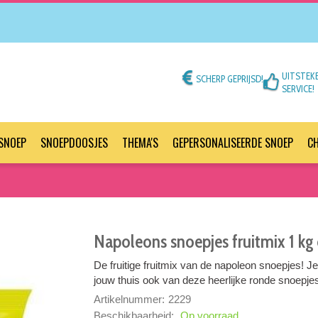
UITSTEK
SCHERP GEPRIJSD!
SERVICE!
SNOEP
SNOEPDOOSJES
THEMA'S
GEPERSONALISEERDE SNOEP
C
Napoleons snoepjes fruitmix 1 kg 
De fruitige fruitmix van de napoleon snoepjes! J
jouw thuis ook van deze heerlijke ronde snoepjes.
Artikelnummer:
2229
Beschikbaarheid:
Op voorraad