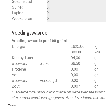
Sesamzaad
X
Sulfiet
X
Lupine
X
Weekdieren
X
Voedingswaarde
Voedingswaarde per 100 gr./ml.
Energie
1625,00
kj
380,00
kcal
Koolhydraten
94,00
gr
waarvan:
Suiker
66,50
gr
Proteine
0,00
gr
Vet
0,00
gr
waarvan:
Verzadigd
0,00
gr
Zout
0,007
gr
Disclaimer: de productinformatie op deze website wordt
niet correct wordt weergegeven. Aan deze informatie k
Tags