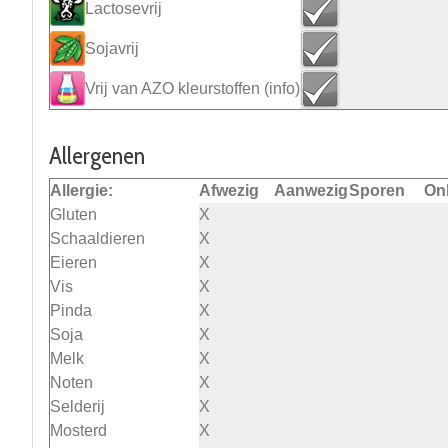
Lactosevrij
Sojavrij
Vrij van AZO kleurstoffen
(info)
Allergenen
Allergie:
Afwezig
Aanwezig
Sporen
On
Gluten
X
Schaaldieren
X
Eieren
X
Vis
X
Pinda
X
Soja
X
Melk
X
Noten
X
Selderij
X
Mosterd
X