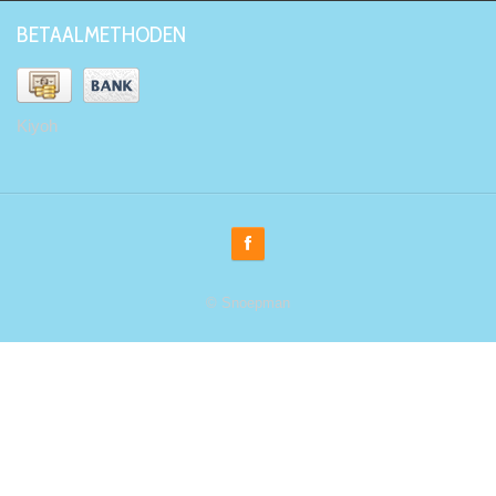
BETAALMETHODEN
Kiyoh
© Snoepman