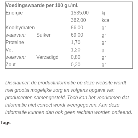
Voedingswaarde per 100 gr./ml.
Energie
1535,00
kj
362,00
kcal
Koolhydraten
86,00
gr
waarvan:
Suiker
69,00
gr
Proteine
1,70
gr
Vet
1,20
gr
waarvan:
Verzadigd
0,80
gr
Zout
0,30
gr
Disclaimer: de productinformatie op deze website wordt
met grootst mogelijke zorg en volgens opgave van
producenten samengesteld. Toch kan het voorkomen dat
informatie niet correct wordt weergegeven. Aan deze
informatie kunnen dan ook geen rechten worden ontleend.
Tags