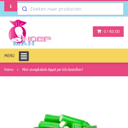
Zoeken naar producten
0 /
€0,00
MENU
Home
Mini snoepkabels Appel per kilo bestellen?