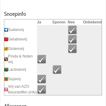
Snoepinfo
Ja
Sporen
Nee
Onbekend
Suikervrij
Gelatinevrij
Glutenvrij
Pinda & Noten
vrij
Lactosevrij
Sojavrij
Vrij van AZO
kleurstoffen
(info)