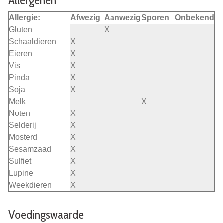
Allergenen
Allergie:
Afwezig
Aanwezig
Sporen
Onbekend
Gluten
X
Schaaldieren
X
Eieren
X
Vis
X
Pinda
X
Soja
X
Melk
X
Noten
X
Selderij
X
Mosterd
X
Sesamzaad
X
Sulfiet
X
Lupine
X
Weekdieren
X
Voedingswaarde