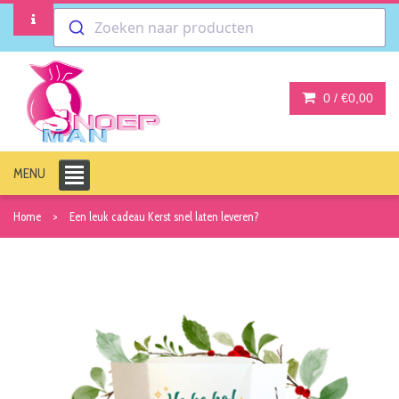
Zoeken naar producten
0 /
€0,00
MENU
Home
Een leuk cadeau Kerst snel laten leveren?