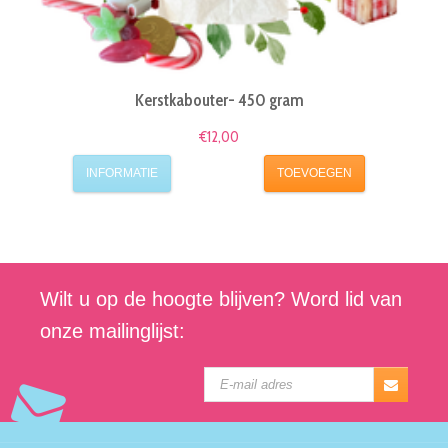
Kerstkabouter- 450 gram
€12,00
INFORMATIE
TOEVOEGEN
Wilt u op de hoogte blijven? Word lid van
onze mailinglijst: