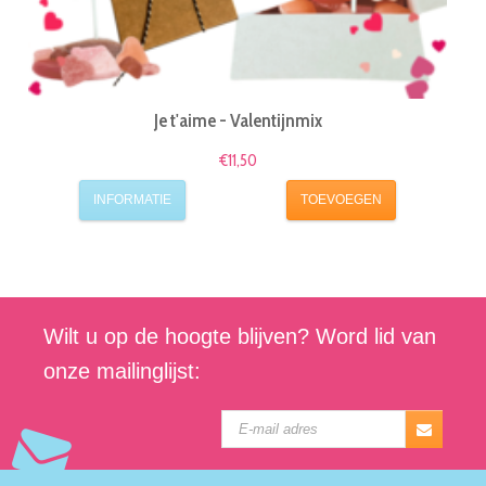
Je t'aime - Valentijnmix
€11,50
INFORMATIE
TOEVOEGEN
Wilt u op de hoogte blijven? Word lid van
onze mailinglijst: