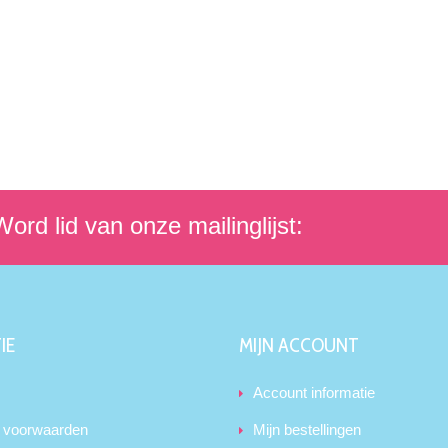
ord lid van onze mailinglijst:
IE
MIJN ACCOUNT
Account informatie
 voorwaarden
Mijn bestellingen