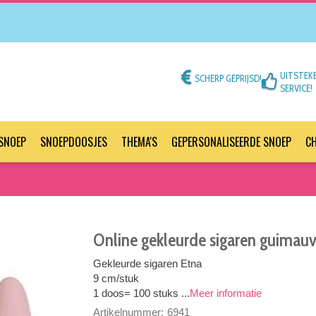
UITSTEK
SCHERP GEPRIJSD!
SERVICE!
SNOEP
SNOEPDOOSJES
THEMA'S
GEPERSONALISEERDE SNOEP
C
Online gekleurde sigaren guimauv
Gekleurde sigaren Etna
9 cm/stuk
1 doos= 100 stuks ...
Meer informatie
Artikelnummer:
6941