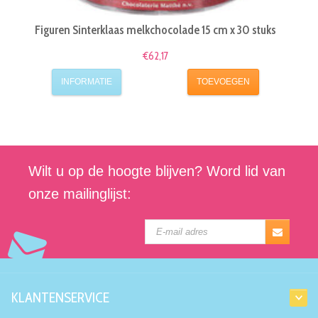
MIJN ACCOUNT
BETAALMETHODEN
Kiyoh
© Snoepman