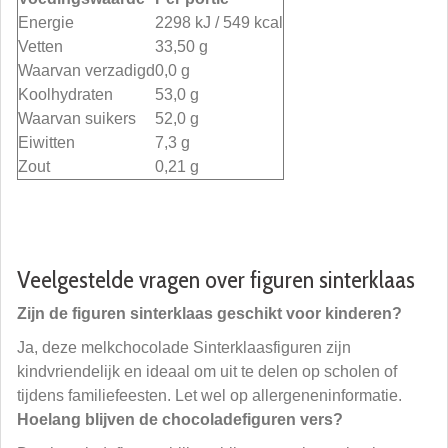
Energie
2298 kJ / 549 kcal
Vetten
33,50 g
Waarvan verzadigd
0,0 g
Koolhydraten
53,0 g
Waarvan suikers
52,0 g
Eiwitten
7,3 g
Zout
0,21 g
Veelgestelde vragen over figuren sinterklaas
Zijn de figuren sinterklaas geschikt voor kinderen?
Ja, deze melkchocolade Sinterklaasfiguren zijn
kindvriendelijk en ideaal om uit te delen op scholen of
tijdens familiefeesten. Let wel op allergeneninformatie.
Hoelang blijven de chocoladefiguren vers?