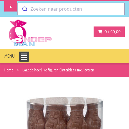
Zoeken naar producten
0 /
€0,00
MENU
Home
Laat de heerlijke figuren Sinterklaas snel leveren