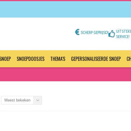
UITSTEK
SCHERP GEPRIJSD!
SERVICE!
SNOEP
SNOEPDOOSJES
THEMA'S
GEPERSONALISEERDE SNOEP
C
Meest bekeken