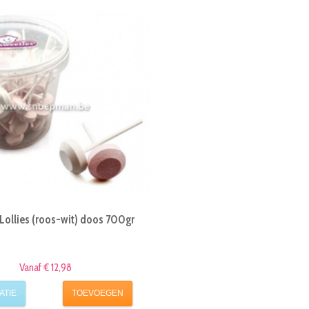
Lollies (roos-wit) doos 700gr
Vanaf € 12,98
ATIE
TOEVOEGEN