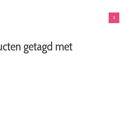
1
ucten getagd met