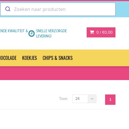
ENDE KWALITEIT &
SNELLE VERZORGDE
0 /
€0,00
LEVERING!
HOCOLADE
KOEKJES
CHIPS & SNACKS
Toon:
24
1