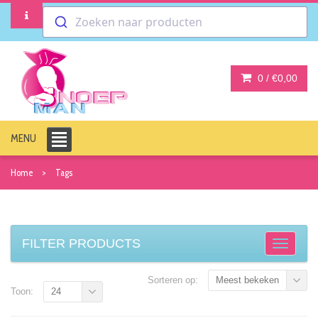
Zoeken naar producten
0 /
€0,00
MENU
Home
Tags
FILTER PRODUCTS
Sorteren op:
Meest bekeken
Toon:
24