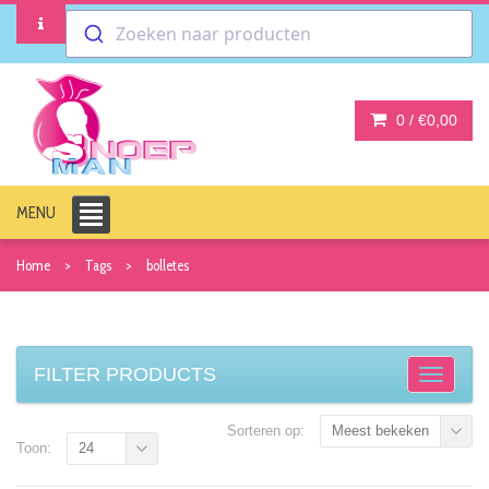
Zoeken naar producten
0 /
€0,00
MENU
Home
Tags
bolletes
FILTER PRODUCTS
Sorteren op:
Meest bekeken
Toon:
24