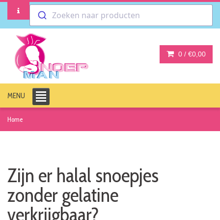
Zoeken naar producten
0 /
€0,00
MENU
Home
Zijn er halal snoepjes
zonder gelatine
verkrijgbaar?