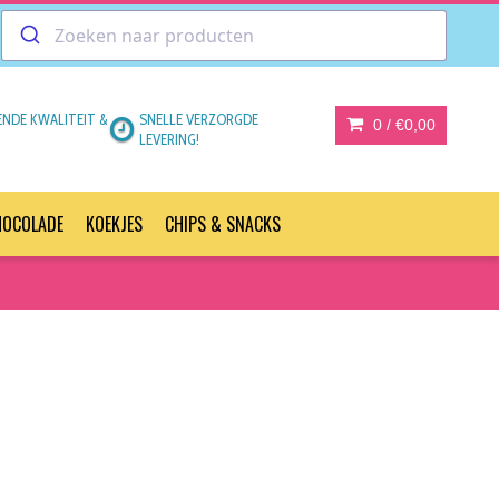
ENDE KWALITEIT &
SNELLE VERZORGDE
0 /
€0,00
LEVERING!
HOCOLADE
KOEKJES
CHIPS & SNACKS