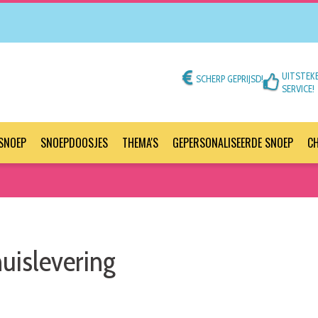
UITSTEK
SCHERP GEPRIJSD!
SERVICE!
SNOEP
SNOEPDOOSJES
THEMA'S
GEPERSONALISEERDE SNOEP
C
uislevering