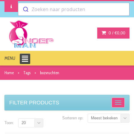
Zoeken naar producten
0 /
€0,00
MENU
Home
Tags
bozvruchten
FILTER PRODUCTS
Sorteren op:
Meest bekeken
Toon:
20