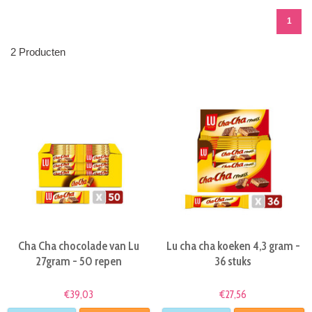
1
2 Producten
Cha Cha chocolade van Lu
Lu cha cha koeken 4,3 gram -
27gram - 50 repen
36 stuks
€39,03
€27,56