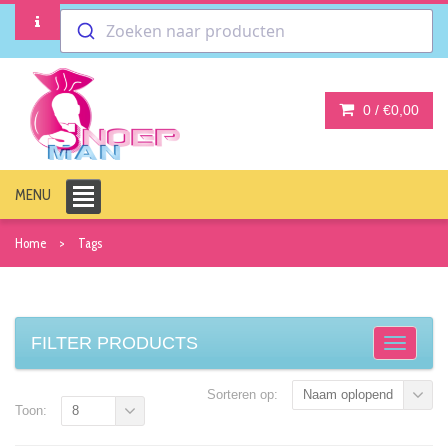
Zoeken naar producten
0 /
€0,00
MENU
Home
Tags
FILTER PRODUCTS
Sorteren op:
Naam oplopend
Toon:
8