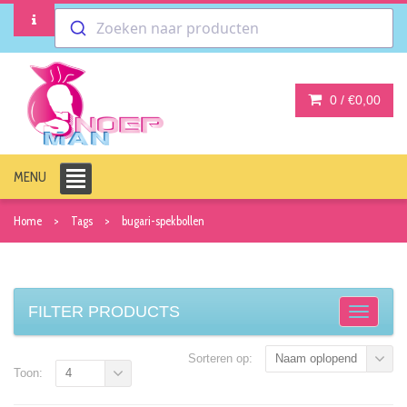
Zoeken naar producten
0 /
€0,00
MENU
Home
Tags
bugari-spekbollen
FILTER PRODUCTS
Sorteren op:
Naam oplopend
Toon:
4