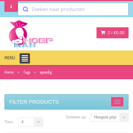
Zoeken naar producten
0 /
€0,00
MENU
Home
Tags
apoedig
FILTER PRODUCTS
Sorteren op:
Hoogste prijs
Toon:
4