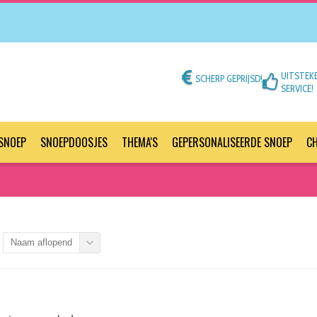
UITSTEK
SCHERP GEPRIJSD!
SERVICE!
SNOEP
SNOEPDOOSJES
THEMA'S
GEPERSONALISEERDE SNOEP
C
Naam aflopend