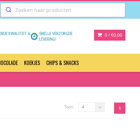
ENDE KWALITEIT &
SNELLE VERZORGDE
0 /
€0,00
LEVERING!
HOCOLADE
KOEKJES
CHIPS & SNACKS
Toon:
4
1