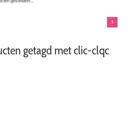
cten gevonden!...
1
cten getagd met clic-clqc