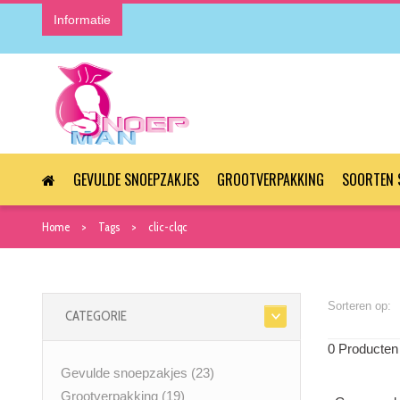
Informatie
GEVULDE SNOEPZAKJES
GROOTVERPAKKING
SOORTEN 
Home
Tags
clic-clqc
Sorteren op:
CATEGORIE
0 Producten
Gevulde snoepzakjes
(23)
Grootverpakking
(19)