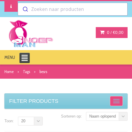
Zoeken naar producten
0 /
€0,00
MENU
Home
Tags
besrs
FILTER PRODUCTS
Sorteren op:
Naam oplopend
Toon:
20