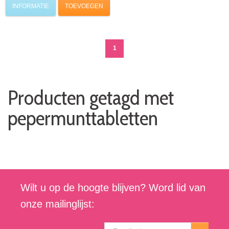
INFORMATIE
TOEVOEGEN
1
Producten getagd met
pepermunttabletten
Wilt u op de hoogte blijven? Word lid van
onze mailinglijst: