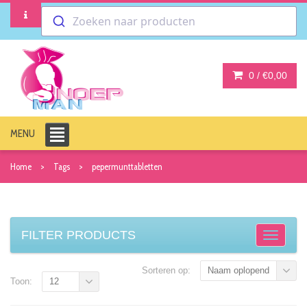
Zoeken naar producten
0 /
€0,00
MENU
Home
Tags
pepermunttabletten
FILTER PRODUCTS
Sorteren op:
Naam oplopend
Toon:
12