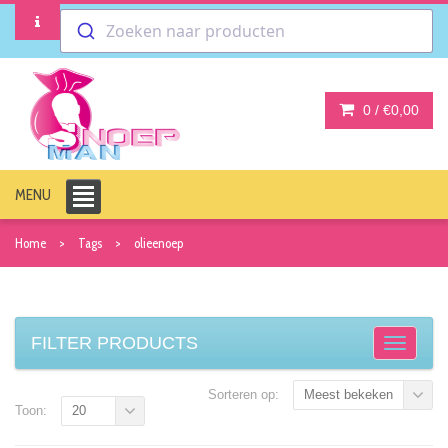
Zoeken naar producten
0 /
€0,00
MENU
Home
Tags
olieenoep
FILTER PRODUCTS
Sorteren op:
Meest bekeken
Toon:
20