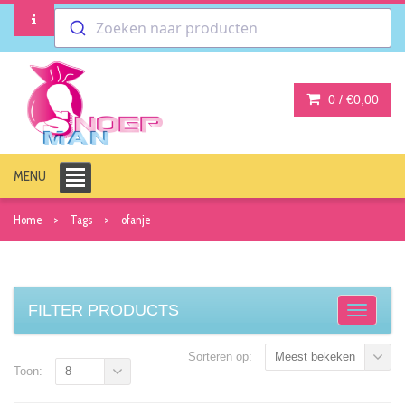
Zoeken naar producten
0 /
€0,00
MENU
Home
Tags
ofanje
FILTER PRODUCTS
Sorteren op:
Meest bekeken
Toon:
8