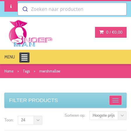
Zoeken naar producten
0 /
€0,00
MENU
Home
Tags
mwrshmallow
FILTER PRODUCTS
Sorteren op:
Hoogste prijs
Toon:
24