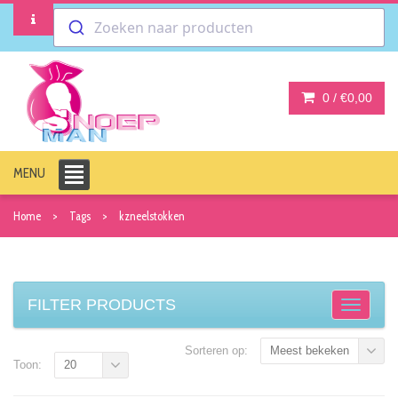
Zoeken naar producten
0 /
€0,00
MENU
Home
Tags
kzneelstokken
FILTER PRODUCTS
Sorteren op:
Meest bekeken
Toon:
20