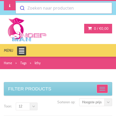
Zoeken naar producten
0 /
€0,00
MENU
Home
Tags
kthy
FILTER PRODUCTS
Sorteren op:
Hoogste prijs
Toon:
12