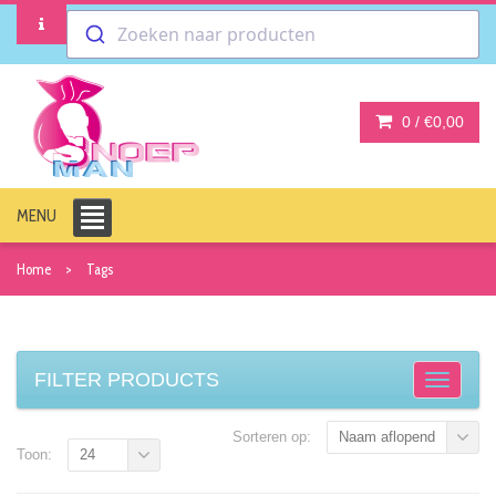
Zoeken naar producten
0 /
€0,00
MENU
Home
Tags
FILTER PRODUCTS
Sorteren op:
Naam aflopend
Toon:
24