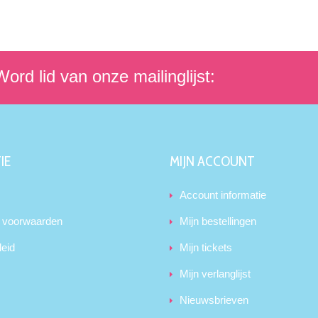
ord lid van onze mailinglijst:
IE
MIJN ACCOUNT
Account informatie
 voorwaarden
Mijn bestellingen
leid
Mijn tickets
Mijn verlanglijst
Nieuwsbrieven