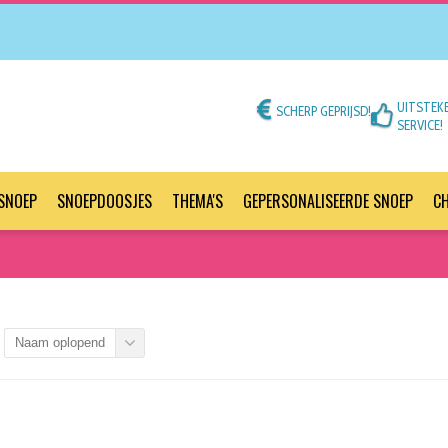
UITSTEK
SCHERP GEPRIJSD!
SERVICE!
SNOEP
SNOEPDOOSJES
THEMA'S
GEPERSONALISEERDE SNOEP
C
Naam oplopend