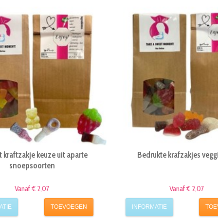
 kraftzakje keuze uit aparte
Bedrukte krafzakjes vegg
snoepsoorten
Vanaf € 2,07
Vanaf € 2,07
ATIE
TOEVOEGEN
INFORMATIE
TOE