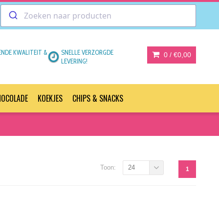
ENDE KWALITEIT &
SNELLE VERZORGDE
0 /
€0,00
LEVERING!
HOCOLADE
KOEKJES
CHIPS & SNACKS
Toon:
24
1