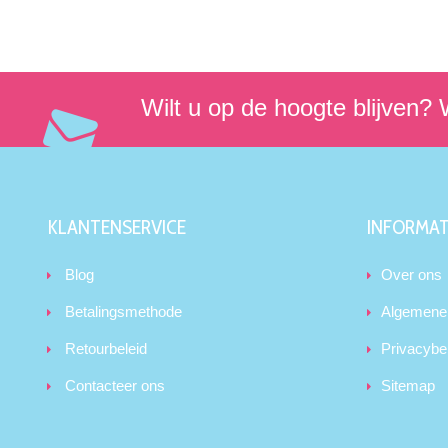
Wilt u op de hoogte blijven? W
KLANTENSERVICE
INFORMAT
Blog
Over ons
Betalingsmethode
Algemene
Retourbeleid
Privacybe
Contacteer ons
Sitemap