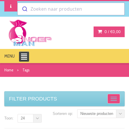
Zoeken naar producten
0 /
€0,00
MENU
Home
Tags
FILTER PRODUCTS
Sorteren op:
Nieuwste producten
Toon:
24