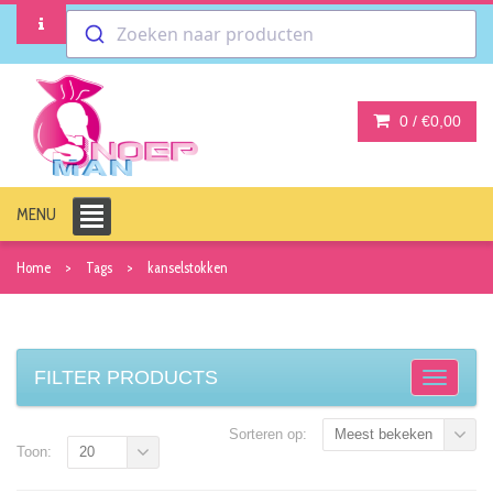
Zoeken naar producten
0 /
€0,00
MENU
Home
Tags
kanselstokken
FILTER PRODUCTS
Sorteren op:
Meest bekeken
Toon:
20