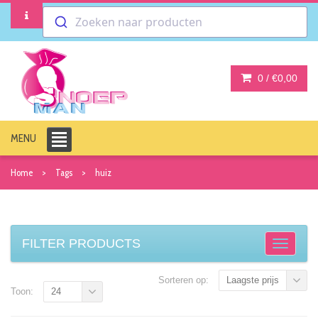
Zoeken naar producten
0 /
€0,00
MENU
Home
Tags
huiz
FILTER PRODUCTS
Sorteren op:
Laagste prijs
Toon:
24