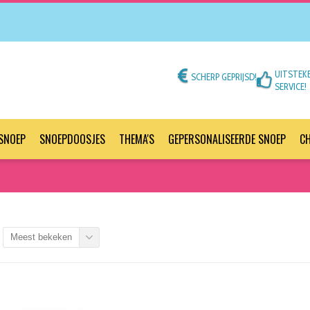
UITSTEK
SCHERP GEPRIJSD!
SERVICE!
SNOEP
SNOEPDOOSJES
THEMA'S
GEPERSONALISEERDE SNOEP
C
Meest bekeken