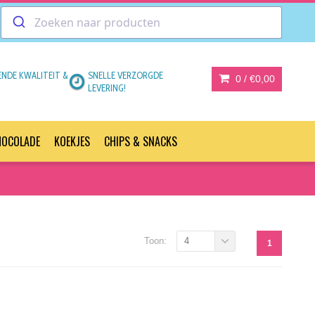
ENDE KWALITEIT &
SNELLE VERZORGDE
0 /
€0,00
LEVERING!
HOCOLADE
KOEKJES
CHIPS & SNACKS
Toon:
4
1