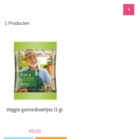
1
1 Producten
Veggie gummibeertjes 12 gr.
€0,00