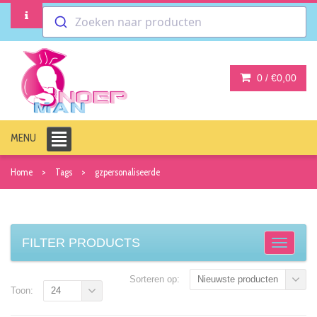
Zoeken naar producten
0 /
€0,00
MENU
Home
Tags
gzpersonaliseerde
FILTER PRODUCTS
Sorteren op:
Nieuwste producten
Toon:
24