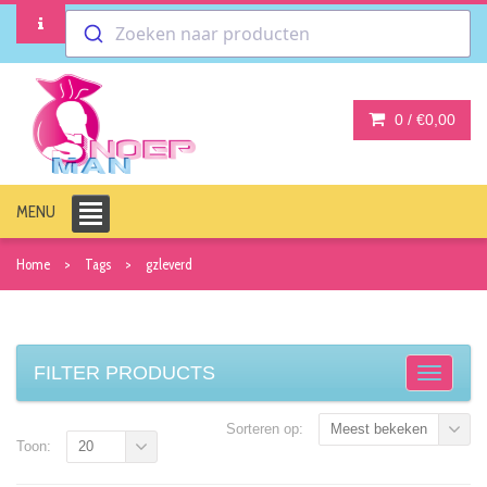
Zoeken naar producten
0 /
€0,00
MENU
Home
Tags
gzleverd
FILTER PRODUCTS
Sorteren op:
Meest bekeken
Toon:
20