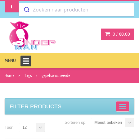
Zoeken naar producten
0 /
€0,00
MENU
Home
Tags
gepefsonaliseerde
FILTER PRODUCTS
Sorteren op:
Meest bekeken
Toon:
12