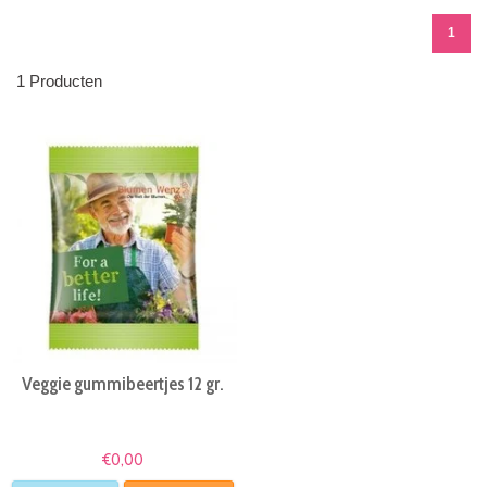
1
1 Producten
Veggie gummibeertjes 12 gr.
€0,00