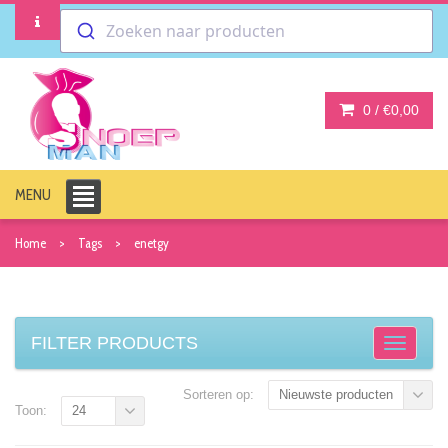
Zoeken naar producten
0 /
€0,00
MENU
Home
Tags
enetgy
FILTER PRODUCTS
Sorteren op:
Nieuwste producten
Toon:
24